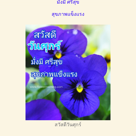
มั่งมี ศรีสุข
สุขภาพแข็งแรง
สวัสดีวันศุกร์