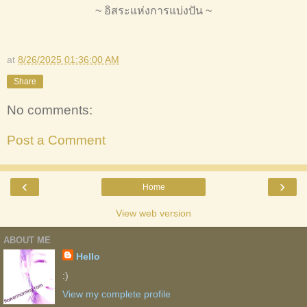
~ อิสระแห่งการแบ่งปัน ~
at
8/26/2025 01:36:00 AM
Share
No comments:
Post a Comment
‹
›
Home
View web version
ABOUT ME
Hello
:)
View my complete profile